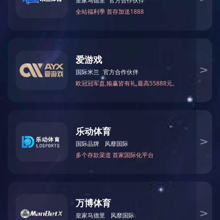
首页
公司简介
荣誉资质
企业资质
企业专利
企业荣誉
企业业绩
市政工程业绩
公路工程业绩
电力工程业绩
水利工程业
绩
开云网页版登录入口-开云online(中国) 业绩
业绩展示
新闻中心
公司新闻
业内动态
联系我们
联系方式
客户留言

首页
公司简介
荣誉资质

企业资质
企业专利
企业荣誉
企业业绩
