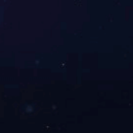
ONLINE MESSAGE
联系方式
留言应用名称：
客户留言
描述：
*
留言内容：
姓名：
性别：
男
女
手机：
电话：
传真：