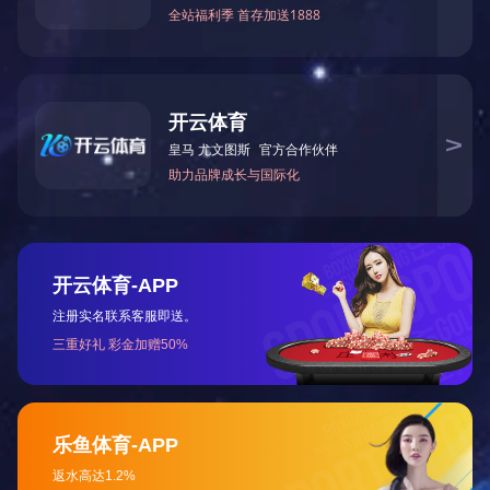
市政工程业绩
公路工程业绩
电力工程业绩
水利工程业
绩
开云网页版登录入口-开云online(中国) 业绩
业绩展示
新闻中心

公司新闻
业内动态
联系我们

联系方式
客户留言

市政工程
公路工程
开云网页版登录入口-开云online(中国)
当前位置：
首页
/
业绩展示