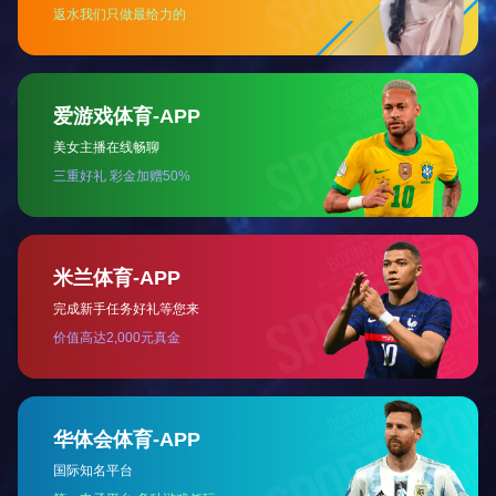
/
开云网页版登录入口-开云online(中国)
/
综合利用产品及配方泥加工项目（一期）
综合利用产品及配方泥加工项
目（一期）
工程描述
参数
综合利用产品及配方泥加工项目（一期）
扫二维码用手机看
未找到相应参数组，请于后台属性模板中添加
上一个
开云网页版登录入口-开云online(中国)
下一个