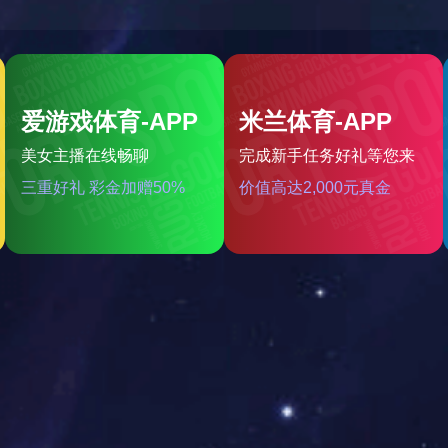
开云网页版登录入口-开云online(中国) 业绩
开云网页版登录入口-开云online(中国) 业绩