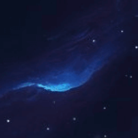
新罗区岩山镇莱白线（Y093）玉宝至白石坑段公路改建工程（K1+7
新罗区岩山镇莱白线（Y093）玉宝至白石坑段公路改建工程（K1+7
Details
罗源县西兰乡Y010岭官线岭尾店至官洋公路改建工程
罗源县西兰乡Y010岭官线岭尾店至官洋公路改建工程
Details
上一页
1
下一页
CONTACT INFORMATION
联系方式
福建省龙岩市新罗区东肖镇龙腾南路14号珠江大厦7层701室
0597-2336139
382955834@qq.com
WEBSITE QR CODE