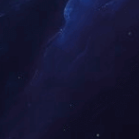
00~K5+500）
00~K5+500）