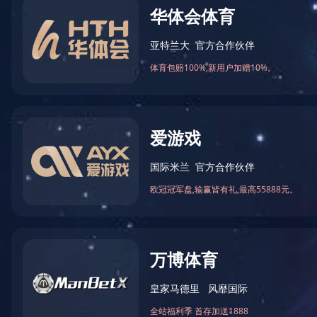
电力工程业绩
水利工程业绩
开云网页版登录入口-开云online(中国) 业绩
业绩展示
新闻中心

新闻中心
公司新闻
业内动态
联系我们

联系我们
联系方式
客户留言